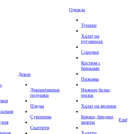
Одежда
Туники
Халат на
пуговицах
Сорочки
Костюм с
брюками
Декор
Пижамы
и
Декоративные
Нижнее белье,
подушки
носки
екор
Пледы
Халат на молнии
пальня
Сувениры
Брюки, бриджи,
Ещё
ухня
шорты
Скатерти
анная
Халаты