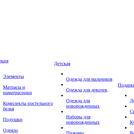
льня
Детская
Элементы
Одежда для мальчиков
Подарк
Матрасы и
Одежда для девочек
наматрасники
Одежда для
Д
Комплекты постельного
новорожденных
белья
С
Наборы для
Подушки
новорожденных
К
Одеяло
Пижамы
В