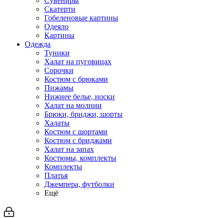
Сувениры
Скатерти
Гобеленовые картины
Одеяло
Картины
Одежда
Туники
Халат на пуговицах
Сорочки
Костюм с брюками
Пижамы
Нижнее белье, носки
Халат на молнии
Брюки, бриджи, шорты
Халаты
Костюм с шортами
Костюм с бриджами
Халат на запах
Костюмы, комплекты
Комплекты
Платья
Джемпера, футболки
Ещё