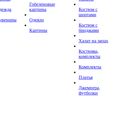
Гобеленовые
дежда
картины
Костюм с
шортами
увениры
Одеяло
Костюм с
Картины
бриджами
Халат на запах
Костюмы,
комплекты
Комплекты
Платья
Джемпера,
футболки