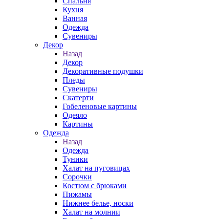
Спальня
Кухня
Ванная
Одежда
Сувениры
Декор
Назад
Декор
Декоративные подушки
Пледы
Сувениры
Скатерти
Гобеленовые картины
Одеяло
Картины
Одежда
Назад
Одежда
Туники
Халат на пуговицах
Сорочки
Костюм с брюками
Пижамы
Нижнее белье, носки
Халат на молнии