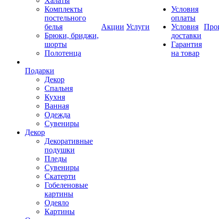
Халаты
Комплекты
Условия
постельного
оплаты
белья
Акции
Услуги
Условия
Про
Брюки, бриджи,
доставки
шорты
Гарантия
Полотенца
на товар
Подарки
Декор
Спальня
Кухня
Ванная
Одежда
Сувениры
Декор
Декоративные
подушки
Пледы
Сувениры
Скатерти
Гобеленовые
картины
Одеяло
Картины