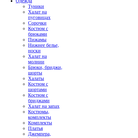
Одежда
Туники
Халат на
пуговицах
Сорочки
Костюм с
брюками
Пижамы
Нижнее белье,
носки
Халат на
молнии
Брюки, бриджи,
шорты
Халаты
Костюм с
шортами
Костюм с
бриджами
Халат на запах
Костюмы,
комплекты
Комплекты
Платья
Джемпера,