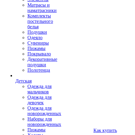
Матрасы и
наматрасники
Комплекты
постельного
белья
Подушки
Одеяло
Сувениры
Пижамы
Покрывало
Декоративные
подушки
Полотенца
Детская
Одежда для
мальчиков
Одежда для
девочек
Одежда для
новорожденных
Наборы для
новорожденных
Пижамы
Как купить