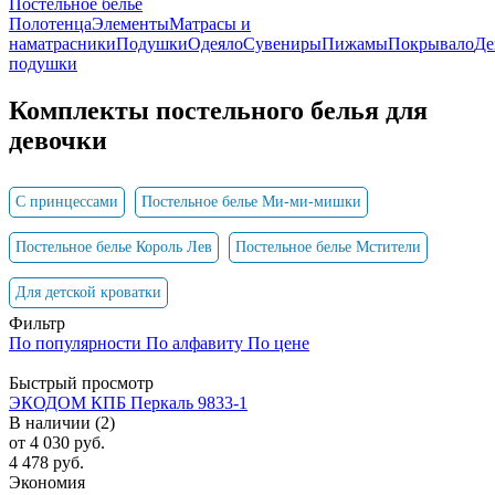
Постельное белье
Полотенца
Элементы
Матрасы и
наматрасники
Подушки
Одеяло
Сувениры
Пижамы
Покрывало
Де
подушки
Комплекты постельного белья для
девочки
С принцессами
Постельное белье Ми-ми-мишки
Постельное белье Король Лев
Постельное белье Мстители
Для детской кроватки
Фильтр
По популярности
По алфавиту
По цене
Быстрый просмотр
ЭКОДОМ КПБ Перкаль 9833-1
В наличии (2)
от
4 030 руб.
4 478 руб.
Экономия