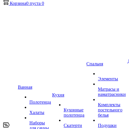
Корзина
0
пуста
0
Спальня
Элементы
Ванная
Матрасы и
наматрасники
Кухня
Полотенца
Комплекты
Кухонные
постельного
Халаты
полотенца
белья
Наборы
Скатерти
Подушки
для сауны