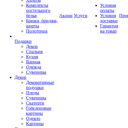
Халаты
Комплекты
Условия
постельного
оплаты
белья
Акции
Услуги
Условия
Про
Брюки, бриджи,
доставки
шорты
Гарантия
Полотенца
на товар
Подарки
Декор
Спальня
Кухня
Ванная
Одежда
Сувениры
Декор
Декоративные
подушки
Пледы
Сувениры
Скатерти
Гобеленовые
картины
Одеяло
Картины