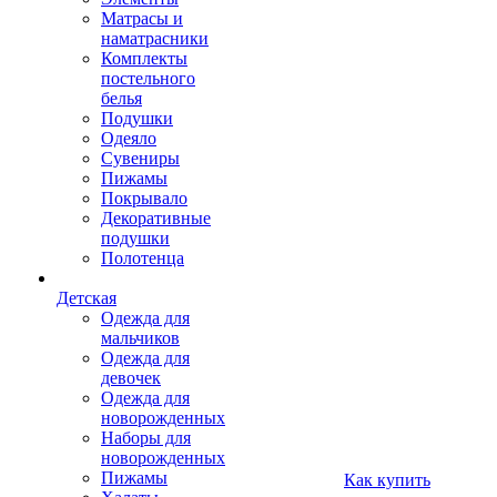
Матрасы и
наматрасники
Комплекты
постельного
белья
Подушки
Одеяло
Сувениры
Пижамы
Покрывало
Декоративные
подушки
Полотенца
Детская
Одежда для
мальчиков
Одежда для
девочек
Одежда для
новорожденных
Наборы для
новорожденных
Пижамы
Как купить