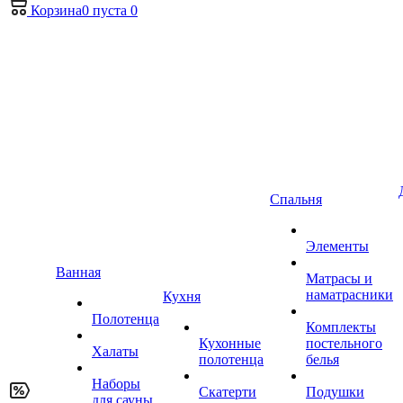
Корзина
0
пуста
0
Спальня
Элементы
Ванная
Матрасы и
наматрасники
Кухня
Полотенца
Комплекты
Кухонные
постельного
Халаты
полотенца
белья
Наборы
Скатерти
Подушки
для сауны