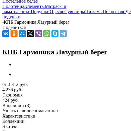
Постельное белье
Полотенца
Элементы
Матрасы и
наматрасники
Подушки
Одеяло
Сувениры
Пижамы
Покрывало
Де
подушки
-
КПБ Гармоника Лазурный берег
Поделиться
КПБ Гармоника Лазурный берег
от
3 812 руб.
4 236 руб.
Экономия
424 руб.
В наличии
(3)
Узнать наличие в магазинах
Характеристики
Коллекции
Экотекс