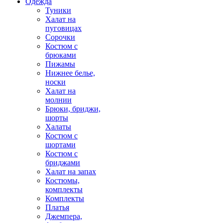
Одежда
Туники
Халат на
пуговицах
Сорочки
Костюм с
брюками
Пижамы
Нижнее белье,
носки
Халат на
молнии
Брюки, бриджи,
шорты
Халаты
Костюм с
шортами
Костюм с
бриджами
Халат на запах
Костюмы,
комплекты
Комплекты
Платья
Джемпера,