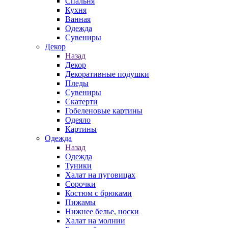
Спальня
Кухня
Ванная
Одежда
Сувениры
Декор
Назад
Декор
Декоративные подушки
Пледы
Сувениры
Скатерти
Гобеленовые картины
Одеяло
Картины
Одежда
Назад
Одежда
Туники
Халат на пуговицах
Сорочки
Костюм с брюками
Пижамы
Нижнее белье, носки
Халат на молнии