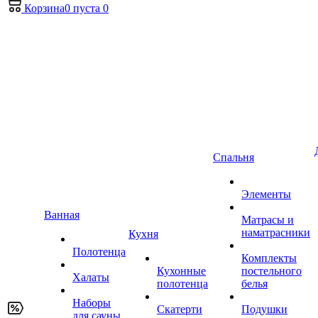
Корзина
0
пуста
0
Спальня
Элементы
Ванная
Матрасы и
наматрасники
Кухня
Полотенца
Комплекты
Кухонные
постельного
Халаты
полотенца
белья
Наборы
Скатерти
Подушки
для сауны