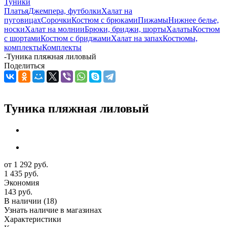
Туники
Платья
Джемпера, футболки
Халат на
пуговицах
Сорочки
Костюм с брюками
Пижамы
Нижнее белье,
носки
Халат на молнии
Брюки, бриджи, шорты
Халаты
Костюм
с шортами
Костюм с бриджами
Халат на запах
Костюмы,
комплекты
Комплекты
-
Туника пляжная лиловый
Поделиться
Туника пляжная лиловый
от
1 292 руб.
1 435 руб.
Экономия
143 руб.
В наличии
(18)
Узнать наличие в магазинах
Характеристики