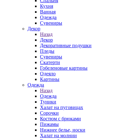
Спальня
Кухня
Ванная
Одежда
Сувениры
Декор
Назад
Декор
Декоративные подушки
Пледы
Сувениры
Скатерти
Гобеленовые картины
Одеяло
Картины
Одежда
Назад
Одежда
Туники
Халат на пуговицах
Сорочки
Костюм с брюками
Пижамы
Нижнее белье, носки
Халат на молнии