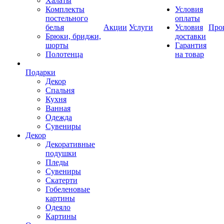
Халаты
Комплекты
Условия
постельного
оплаты
белья
Акции
Услуги
Условия
Про
Брюки, бриджи,
доставки
шорты
Гарантия
Полотенца
на товар
Подарки
Декор
Спальня
Кухня
Ванная
Одежда
Сувениры
Декор
Декоративные
подушки
Пледы
Сувениры
Скатерти
Гобеленовые
картины
Одеяло
Картины