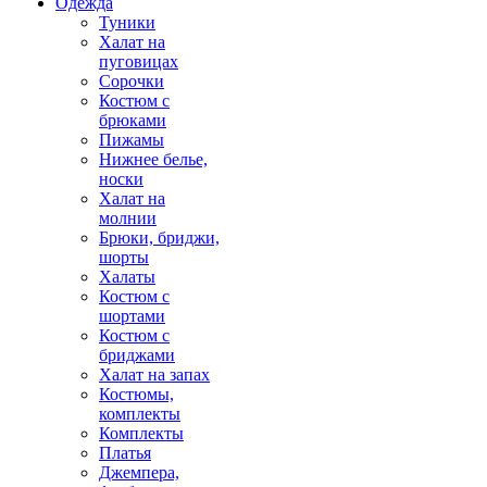
Одежда
Туники
Халат на
пуговицах
Сорочки
Костюм с
брюками
Пижамы
Нижнее белье,
носки
Халат на
молнии
Брюки, бриджи,
шорты
Халаты
Костюм с
шортами
Костюм с
бриджами
Халат на запах
Костюмы,
комплекты
Комплекты
Платья
Джемпера,