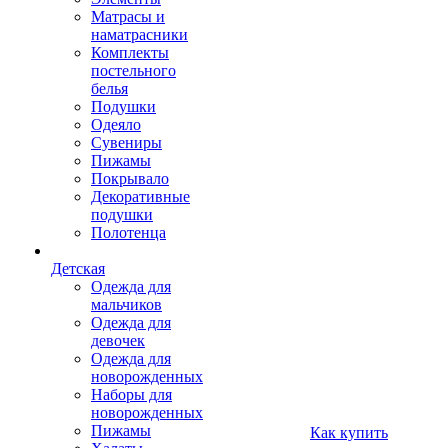
Матрасы и
наматрасники
Комплекты
постельного
белья
Подушки
Одеяло
Сувениры
Пижамы
Покрывало
Декоративные
подушки
Полотенца
Детская
Одежда для
мальчиков
Одежда для
девочек
Одежда для
новорожденных
Наборы для
новорожденных
Пижамы
Как купить